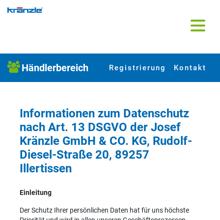
Direkt zum Inhalt
Händlerbereich
Registrierung
Kontakt
Informationen zum Datenschutz
nach Art. 13 DSGVO der Josef
Kränzle GmbH & CO. KG, Rudolf-
Diesel-Straße 20, 89257
Illertissen
Einleitung
Der Schutz Ihrer persönlichen Daten hat für uns höchste